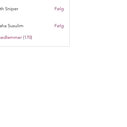
th Sniper
Følg
aha Susulim
Følg
medlemmer (170)