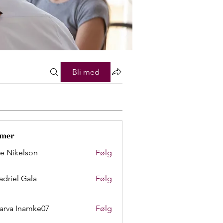
Bli med
mer
lie Nikelson
Følg
adriel Gala
Følg
arva Inamke07
Følg