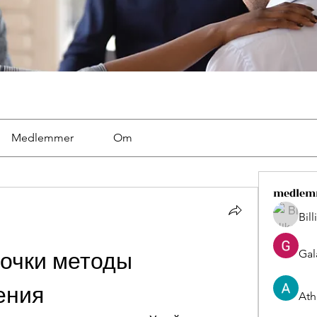
Medlemmer
Om
medlem
Bil
Gal
очки методы 
ения
Ath