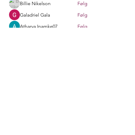
Billie Nikelson
Følg
Galadriel Gala
Følg
Atharva Inamke07
Følg
Gerth Sniper
Følg
Sasaha Susulim
Følg
Se alle medlemmer (170)
liv.berit.befring@gmail.com
+4790748413