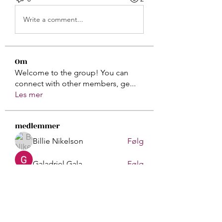
Write a comment...
Om
Welcome to the group! You can
connect with other members, ge
...
Les mer
medlemmer
Billie Nikelson
Følg
Galadriel Gala
Følg
Atharva Inamke07
Følg
Gerth Sniper
Følg