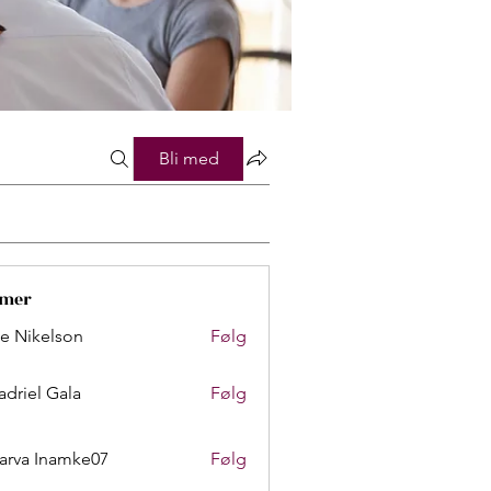
Bli med
mer
lie Nikelson
Følg
adriel Gala
Følg
arva Inamke07
Følg