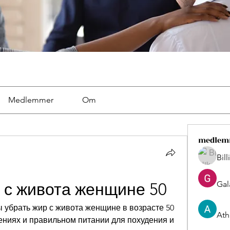
Medlemmer
Om
medlem
Bil
Gal
р с живота женщине 50
брать жир с живота женщине в возрасте 50 
Ath
нениях и правильном питании для похудения и 