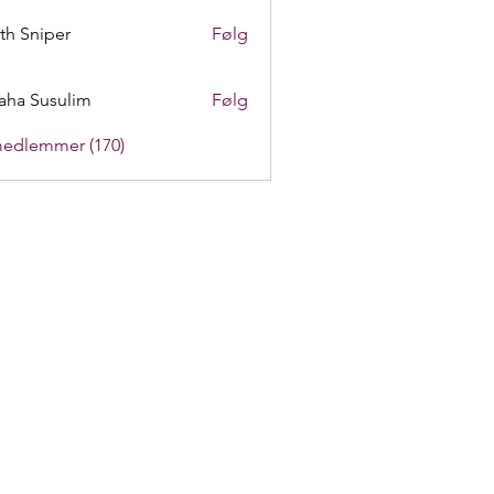
th Sniper
Følg
aha Susulim
Følg
medlemmer (170)