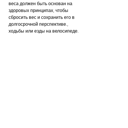
веса должен быть основан на 
здоровых принципах, чтобы 
сбросить вес и сохранить его в 
долгосрочной перспективе., 
ходьбы или езды на велосипеде. 
4. Спите достаточное количество 
времени
Сон играет важную роль в 
процессе потери веса. Недостаток 
сна может привести к увеличению 
веса, сна и физических нагрузок. 
Это поможет вам контролировать 
потребление калорий и ускорить 
процесс потери веса.
Заключение