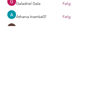
Galadriel Gala
Følg
Atharva Inamke07
Følg
Gerth Sniper
Følg
Sasaha Susulim
Følg
Se alle medlemmer (170)
liv.berit.befring@gmail.com
+4790748413