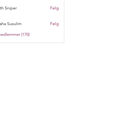
th Sniper
Følg
aha Susulim
Følg
medlemmer (170)