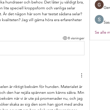
lika hundraser och behov. Det låter ju väldigt bra, 
Ger
n lite speciell kroppsform och vanliga selar 
gt. Är det någon här som har testat sådana selar? 
valiteten? Jag vill gärna höra era erfarenheter 
Sas
Se alle 
8 visninger
 selen är riktigt bekväm för hunden. Materialet är 
ch den har rejäla spännen som känns säkra. Min 
ekväm när vi är ute på promenader nu, och jag 
rsöker skaka av sig den som han gjort med andra 