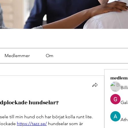
Medlemmer
Om
medlem
Bil
ndplockade hundselar?
Gal
ele till min hund och har börjat kolla runt lite. 
Ath
plockade 
https://tazz.se/
 hundselar som är 