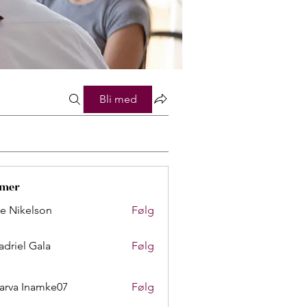
Bli med
mer
lie Nikelson
Følg
adriel Gala
Følg
arva Inamke07
Følg