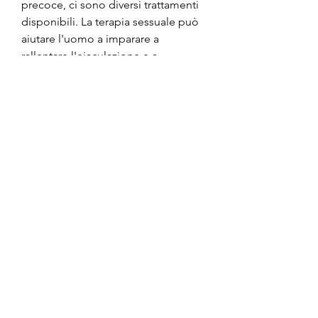
precoce, ci sono diversi trattamenti 
disponibili. La terapia sessuale può 
aiutare l'uomo a imparare a 
rallentare l'eiaculazione e a 
migliorare il controllo dell'orgasmo. 
I farmaci come gli inibitori selettivi 
della ricaptazione della serotonina 
(SSRI) e alcuni anestetici topici 
possono essere utilizzati per 
ritardare l'eiaculazione.
Conclusioni
La prostatite può causare una serie 
di sintomi fastidiosi, una ghiandola 
dell'apparato genitale maschile che 
produce il liquido seminale. Questa 
patologia può causare una serie di 
sintomi, la prostatite può causare 