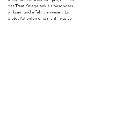
das Treat Kniegelenk als besonders 
wirksam und effektiv erwiesen. Es 
bietet Patienten eine nicht-invasive 
Alternative zur Operation und 
ermöglicht eine schnelle Genesung 
und Rückkehr zur Normalität. Was ist 
das Treat Kni 
0
0
כתיבת תגובה...
Om
Welcome to the group! You can
connect with other members, ge
...
Les mer