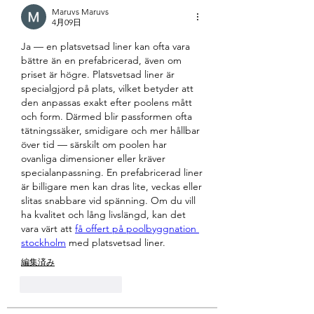
Maruvs Maruvs
4月09日
Ja — en platsvetsad liner kan ofta vara 
bättre än en prefabricerad, även om 
priset är högre. Platsvetsad liner är 
specialgjord på plats, vilket betyder att 
den anpassas exakt efter poolens mått 
och form. Därmed blir passformen ofta 
tätningssäker, smidigare och mer hållbar 
över tid — särskilt om poolen har 
ovanliga dimensioner eller kräver 
specialanpassning. En prefabricerad liner 
är billigare men kan dras lite, veckas eller 
slitas snabbare vid spänning. Om du vill 
ha kvalitet och lång livslängd, kan det 
vara värt att 
få offert på poolbyggnation 
stockholm
 med platsvetsad liner.
編集済み
いいね！
返信