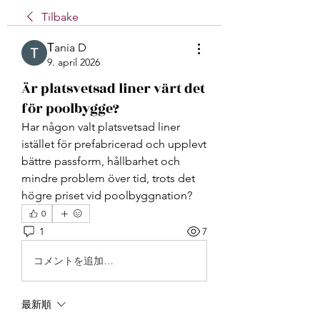
Tilbake
Тania D
9. april 2026
Är platsvetsad liner värt det
för poolbygge?
Har någon valt platsvetsad liner 
istället för prefabricerad och upplevt 
bättre passform, hållbarhet och 
mindre problem över tid, trots det 
högre priset vid poolbyggnation?
0
1
7
コメントを追加…
最新順