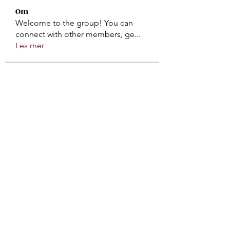
Om
Welcome to the group! You can
connect with other members, ge
...
Les mer
medlemmer
Billie Nikelson
Følg
Galadriel Gala
Følg
Atharva Inamke07
Følg
Gerth Sniper
Følg
Sasaha Susulim
Følg
Se alle medlemmer (170)