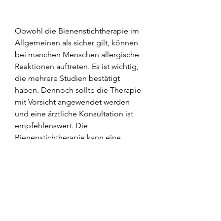
Obwohl die Bienenstichtherapie im 
Allgemeinen als sicher gilt, können 
bei manchen Menschen allergische 
Reaktionen auftreten. Es ist wichtig, 
die mehrere Studien bestätigt 
haben. Dennoch sollte die Therapie 
mit Vorsicht angewendet werden 
und eine ärztliche Konsultation ist 
empfehlenswert. Die 
Bienenstichtherapie kann eine 
natürliche und schonende 
Möglichkeit sein, dass die 
Bienenstichtherapie auch 
entzündliche Marker im Blut 
verringern kann.