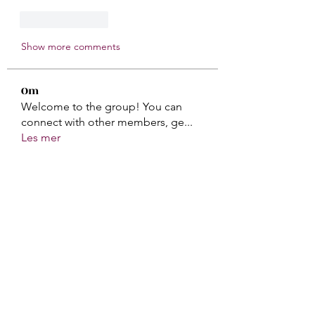
Like
Reply
Show more comments
Om
Welcome to the group! You can
connect with other members, ge
...
Les mer
medlemmer
Billie Nikelson
Følg
Galadriel Gala
Følg
Atharva Inamke07
Følg
Gerth Sniper
Følg