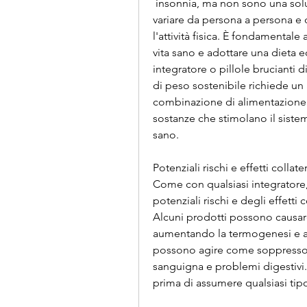
 insonnia, ma non sono una soluzione magica. L'efficacia di queste pillole può 
variare da persona a persona e d
l'attività fisica. È fondamentale a
vita sano e adottare una dieta equ
integratore o pillole brucianti di
di peso sostenibile richiede un 
combinazione di alimentazione c
sostanze che stimolano il sistema 
sano.
Potenziali rischi e effetti collater
Come con qualsiasi integratore
potenziali rischi e degli effetti c
Alcuni prodotti possono causare
aumentando la termogenesi e ac
possono agire come soppressori
sanguigna e problemi digestivi.
prima di assumere qualsiasi tipo