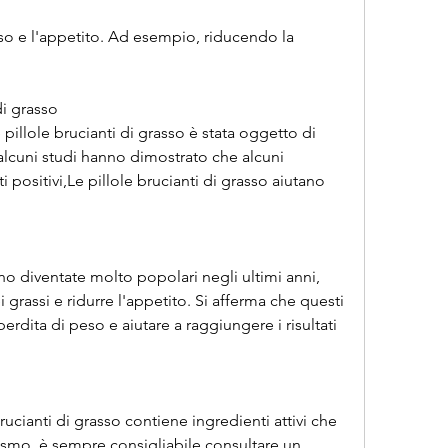
so e l'appetito. Ad esempio, riducendo la 
di grasso
 pillole brucianti di grasso è stata oggetto di 
 alcuni studi hanno dimostrato che alcuni 
 positivi,Le pillole brucianti di grasso aiutano 
no diventate molto popolari negli ultimi anni, 
assi e ridurre l'appetito. Si afferma che questi 
rdita di peso e aiutare a raggiungere i risultati 
ucianti di grasso contiene ingredienti attivi che 
smo, è sempre consigliabile consultare un 