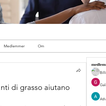
Medlemmer
Om
medlem
Bil
Gal
anti di grasso aiutano 
Ath