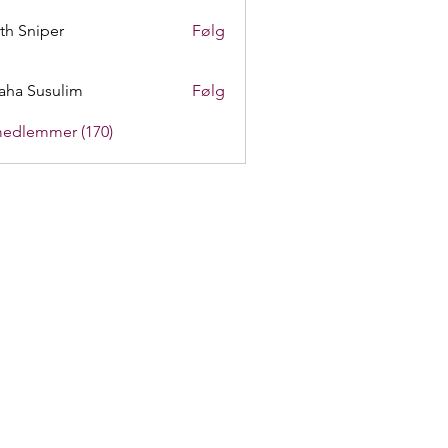
th Sniper
Følg
aha Susulim
Følg
medlemmer (170)