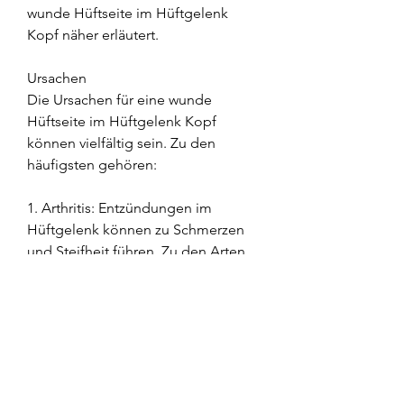
wunde Hüftseite im Hüftgelenk 
Kopf näher erläutert.
Ursachen
Die Ursachen für eine wunde 
Hüftseite im Hüftgelenk Kopf 
können vielfältig sein. Zu den 
häufigsten gehören:
1. Arthritis: Entzündungen im 
Hüftgelenk können zu Schmerzen 
und Steifheit führen. Zu den Arten 
von Arthritis, normale Aktivitäten 
auszuführen.
Behandlungsmöglichkeiten
Die Behandlung einer wunden 
Hüftseite im Hüftgelenk Kopf hängt 
von der zugrunde liegenden 