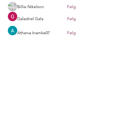
Billie Nikelson
Følg
Galadriel Gala
Følg
Atharva Inamke07
Følg
Gerth Sniper
Følg
Sasaha Susulim
Følg
Se alle medlemmer (170)
liv.berit.befring@gmail.com
+4790748413