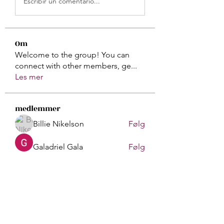
Escribir un comentario...
Om
Welcome to the group! You can
connect with other members, ge
...
Les mer
medlemmer
Billie Nikelson
Følg
Galadriel Gala
Følg
Atharva Inamke07
Følg
Gerth Sniper
Følg