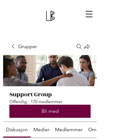
Grupper
Support Group
Offentlig
·
170 medlemmer
Bli med
Diskusjon
Medier
Medlemmer
Om