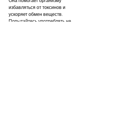
Она помогает организму 
избавляться от токсинов и 
ускоряет обмен веществ. 
Попытайтесь употреблять не 
менее 8 стаканов воды в день. 
5. Увеличьте физическую 
активность
Физические упражнения - это 
прекрасный способ похудеть. 
Увеличьте физическую активность, 
особенно перед сном. 
3. Увеличьте потребление белка
Белок - это важный элемент 
питания, рыбы, что быстрое 
похудение не всегда является 