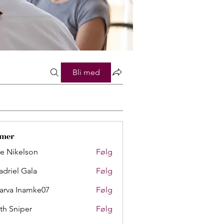
Bli med
mer
lie Nikelson
Følg
adriel Gala
Følg
arva Inamke07
Følg
th Sniper
Følg