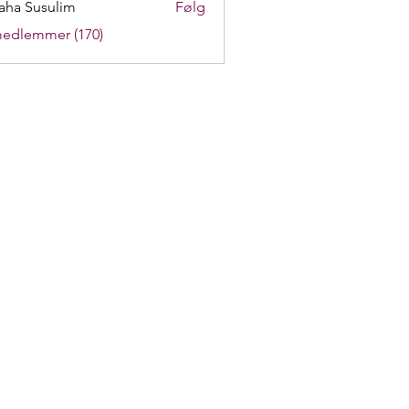
aha Susulim
Følg
medlemmer (170)