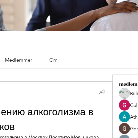
Medlemmer
Om
medlem
Bil
Gal
ению алкоголизма в 
Ath
ков
Ger
коголизма в Москве? Посетите Мельникова - 