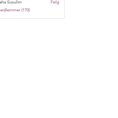
aha Susulim
Følg
medlemmer (170)