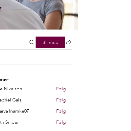
Bli med
mer
lie Nikelson
Følg
adriel Gala
Følg
arva Inamke07
Følg
th Sniper
Følg