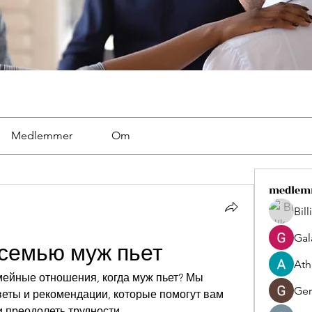
Medlemmer
Om
medlem
Bil
Gal
 семью муж пьет
Ath
ейные отношения, когда муж пьет? Мы 
Ger
ты и рекомендации, которые помогут вам 
 преодолеть трудности.