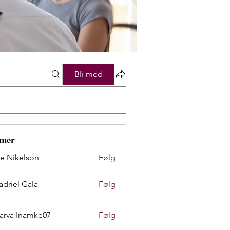
Bli med
mer
lie Nikelson
Følg
adriel Gala
Følg
arva Inamke07
Følg