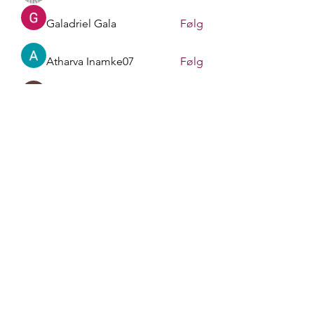
Galadriel Gala
Følg
Atharva Inamke07
Følg
Gerth Sniper
Følg
Sasaha Susulim
Følg
Se alle medlemmer (170)
liv.berit.befring@gmail.com
+4790748413