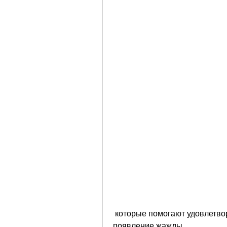
 которые помогают удовлетворить чувство голода и предотвратить 
появление жажды.