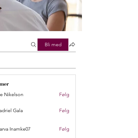
Bli med
mer
lie Nikelson
Følg
adriel Gala
Følg
arva Inamke07
Følg