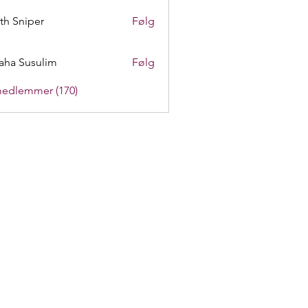
th Sniper
Følg
aha Susulim
Følg
medlemmer (170)