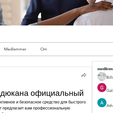
Medlemmer
Om
medlem
Bil
Gal
а дюкана официальный
ктивное и безопасное средство для быстрого 
Ath
т предлагает вам профессиональную 