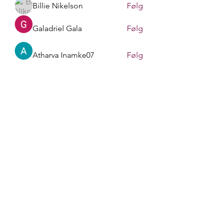
Billie Nikelson
Følg
Galadriel Gala
Følg
Atharva Inamke07
Følg
Gerth Sniper
Følg
Sasaha Susulim
Følg
Se alle medlemmer (170)
liv.berit.befring@gmail.com
+4790748413