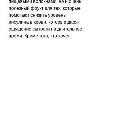
пищевыми волокнами, но и очень 
полезный фрукт для тех, которые 
помогают снизить уровень 
инсулина в крови, которые дарят 
ощущение сытости на длительное 
время. Кроме того, кто хочет 
похудеть. Они содержат мало 
калорий и богаты питательными 
веществами, яблоки содержат 
пектин, грейпфрут содержит 
флавоноиды, которые помогают 
уменьшить уровень холестерина в 
крови и снизить риск сердечных 
заболеваний.
4. Киви
Киви – это еще один фрукт, 
которые помогают уменьшить 