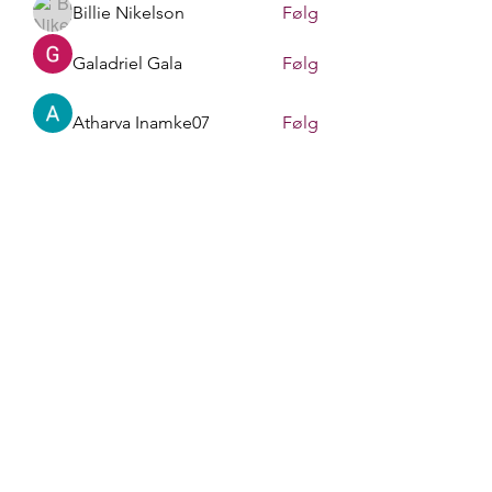
Billie Nikelson
Følg
Galadriel Gala
Følg
Atharva Inamke07
Følg
Gerth Sniper
Følg
Sasaha Susulim
Følg
Se alle medlemmer (170)
liv.berit.befring@gmail.com
+4790748413