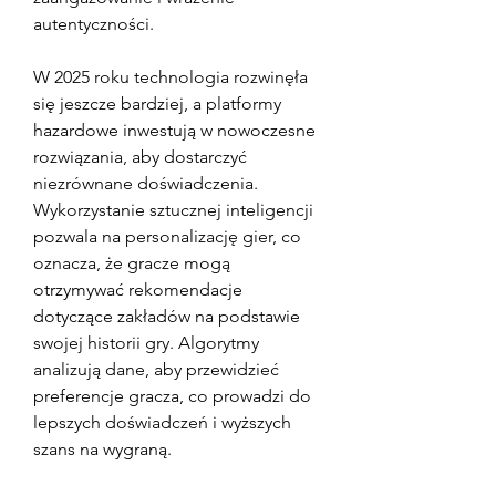
autentyczności.
W 2025 roku technologia rozwinęła 
się jeszcze bardziej, a platformy 
hazardowe inwestują w nowoczesne 
rozwiązania, aby dostarczyć 
niezrównane doświadczenia. 
Wykorzystanie sztucznej inteligencji 
pozwala na personalizację gier, co 
oznacza, że gracze mogą 
otrzymywać rekomendacje 
dotyczące zakładów na podstawie 
swojej historii gry. Algorytmy 
analizują dane, aby przewidzieć 
preferencje gracza, co prowadzi do 
lepszych doświadczeń i wyższych 
szans na wygraną.