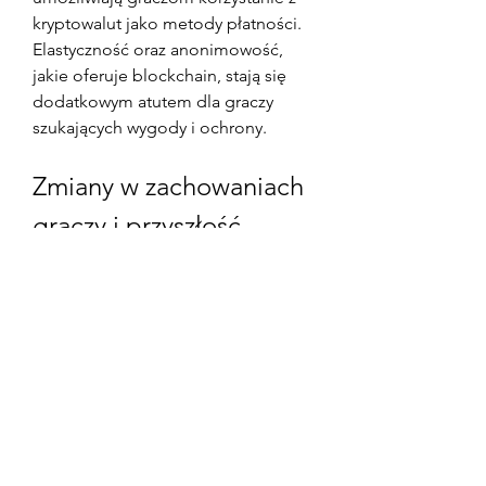
kryptowalut jako metody płatności. 
Elastyczność oraz anonimowość, 
jakie oferuje blockchain, stają się 
dodatkowym atutem dla graczy 
szukających wygody i ochrony.
Zmiany w zachowaniach 
graczy i przyszłość 
zakładów na żywo
Nie bez znaczenia jest również 
zmieniające się podejście do 
hazardu. W 2025 roku coraz więcej 
osób docenia aspekty społeczne 
zakładów na żywo. Platformy oferują 
opcje interakcji z innymi graczami, 
co prowadzi do tworzenia 