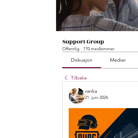
Support Group
Offentlig
·
170 medlemmer
Diskusjon
Medier
Tilbake
vanka
21. juni 2026