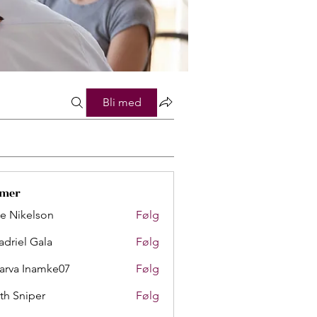
Bli med
mer
lie Nikelson
Følg
adriel Gala
Følg
arva Inamke07
Følg
th Sniper
Følg