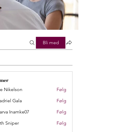
Bli med
mer
lie Nikelson
Følg
adriel Gala
Følg
arva Inamke07
Følg
th Sniper
Følg