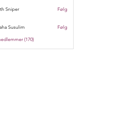
th Sniper
Følg
aha Susulim
Følg
medlemmer (170)