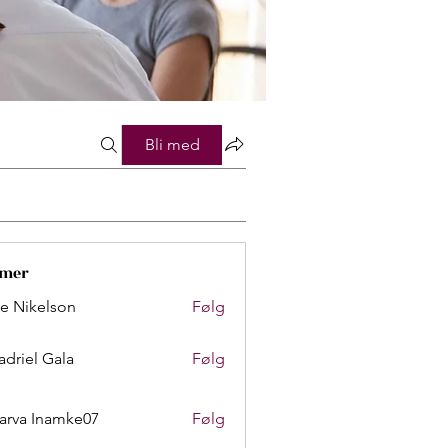
Bli med
mer
lie Nikelson
Følg
adriel Gala
Følg
arva Inamke07
Følg