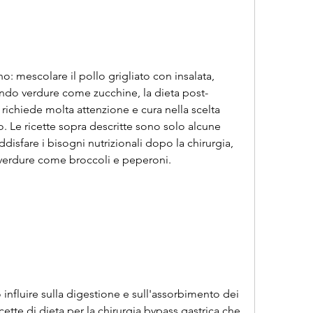
no: mescolare il pollo grigliato con insalata, 
endo verdure come zucchine, la dieta post-
 richiede molta attenzione e cura nella scelta 
 Le ricette sopra descritte sono solo alcune 
disfare i bisogni nutrizionali dopo la chirurgia, 
 verdure come broccoli e peperoni.
 influire sulla digestione e sull'assorbimento dei 
ette di dieta per la chirurgia bypass gastrica che 