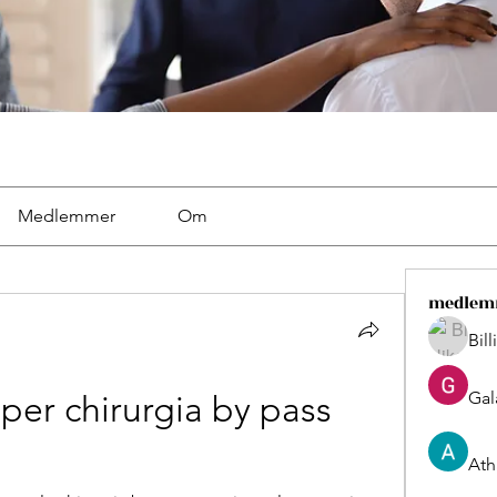
Medlemmer
Om
medlem
Bil
Gal
 per chirurgia by pass 
Ath