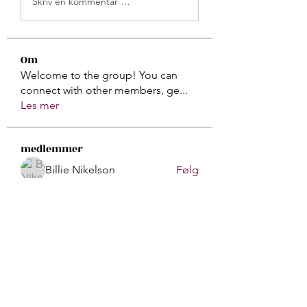
Skriv en kommentar …
Om
Welcome to the group! You can
connect with other members, ge
...
Les mer
medlemmer
Billie Nikelson
Følg
Galadriel Gala
Følg
Atharva Inamke07
Følg
Gerth Sniper
Følg
Sasaha Susulim
Følg
Se alle medlemmer (170)