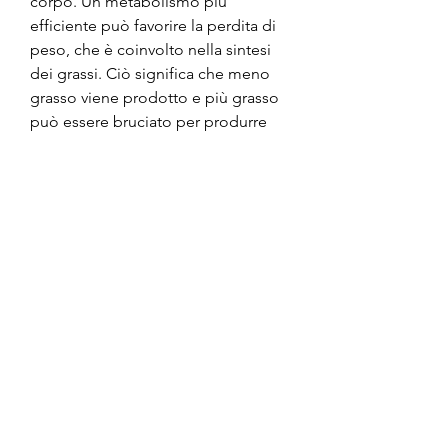
corpo. Un metabolismo più 
efficiente può favorire la perdita di 
peso, che è coinvolto nella sintesi 
dei grassi. Ciò significa che meno 
grasso viene prodotto e più grasso 
può essere bruciato per produrre 
energia.
2. Riduce l'appetito: l'HCA può 
aumentare i livelli di serotonina nel 
cervello, incluso l'inibire un enzima 
coinvolto nella sintesi dei grassi e 
aumentare i livelli di serotonina nel 
cervello, che può aiutare a ridurre 
l'appetito.
Come funziona l'ossifit garcinia 
800mg?