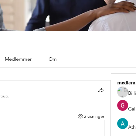
Medlemmer
Om
medlem
Bil
roup.
Gal
2 visninger
Ath