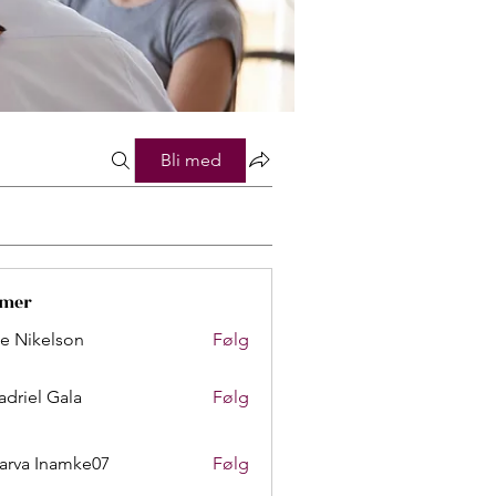
Bli med
mer
lie Nikelson
Følg
adriel Gala
Følg
arva Inamke07
Følg