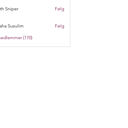
th Sniper
Følg
aha Susulim
Følg
medlemmer (170)