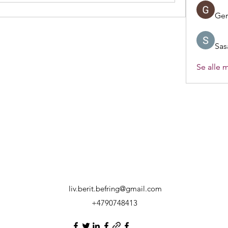
Ger
Sas
Se alle 
liv.berit.befring@gmail.com
+4790748413