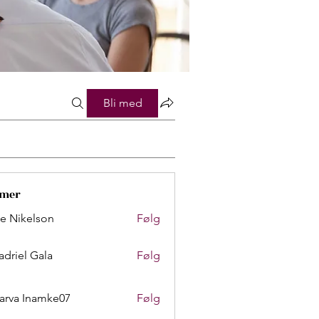
Bli med
mer
lie Nikelson
Følg
adriel Gala
Følg
arva Inamke07
Følg