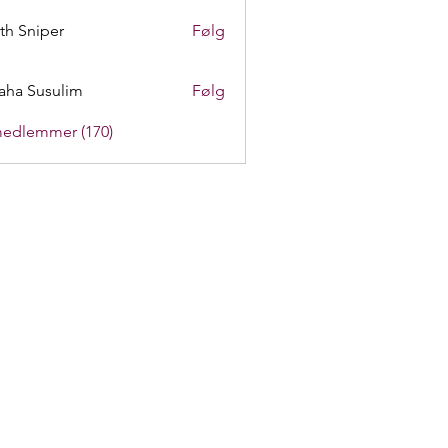
th Sniper
Følg
aha Susulim
Følg
medlemmer (170)