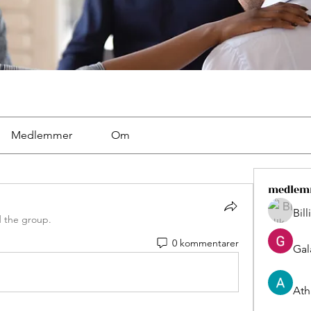
Medlemmer
Om
medlem
Bil
d the group.
0 kommentarer
Gal
Ath