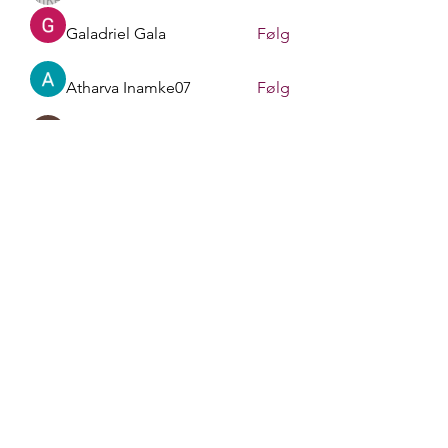
Galadriel Gala
Følg
Atharva Inamke07
Følg
Gerth Sniper
Følg
Sasaha Susulim
Følg
Se alle medlemmer (170)
liv.berit.befring@gmail.com
+4790748413